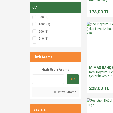
200 (4)
CC
260 (2)
178,00 TL
130 (1)
500 (3)
1300 (1)
1000 (2)
250 (1)
200 (1)
400 (1)
210 (1)
300 (1)
Hızlı Arama
MİMAS BAHÇ
Hızlı Ürün Arama
Keçi Boynuzu P
Şeker İlavesiz ,K
Ara
280gr
228,00 TL
Detaylı Arama
Sayfalar