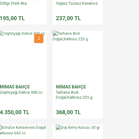
200gr (Yerli Ata
Yağsız Tuzsuz Kavanoz
Tohumu)
42 g
195,00 TL
237,00 TL
MİMAS BAHÇE
MİMAS BAHÇE
Zeytinyağı Delice 500 cc
Tarhana Acılı
Doğal,Katkısız 225 g
4.350,00 TL
368,00 TL