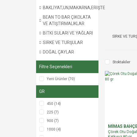
BAKLİYAT,UN,MAKARNA,ERİŞTE
BEAN TO BAR ÇİKOLATA
VE ATIŞTIRMALIKLAR
BİTKİ SULARI VE YAĞLARI
SİRKE VE TUR
SİRKE VE TURŞULAR
DOĞAL ÇAYLAR
Stoktakiler
Filtre Seçenekleri
Yeni Ürünler (70)
GR
450 (14)
225 (7)
900 (7)
MİMAS BAHÇ
1000 (4)
Çörek Otu Doğal
Katkısız 80 gr