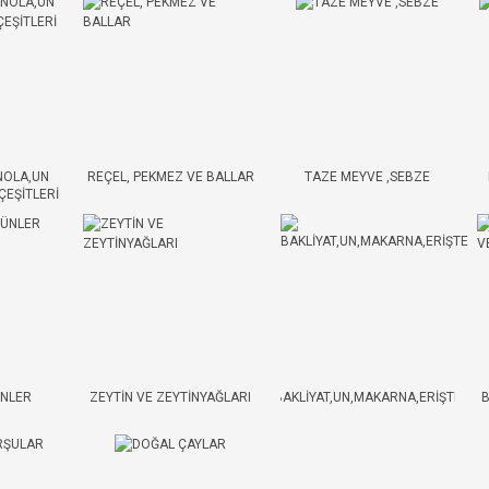
NOLA,UN
REÇEL, PEKMEZ VE BALLAR
TAZE MEYVE ,SEBZE
ÇEŞİTLERİ
ÜNLER
ZEYTİN VE ZEYTİNYAĞLARI
BAKLİYAT,UN,MAKARNA,ERİŞTE
B