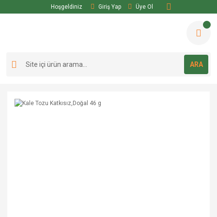
Hoşgeldiniz
Giriş Yap
Üye Ol
ARA