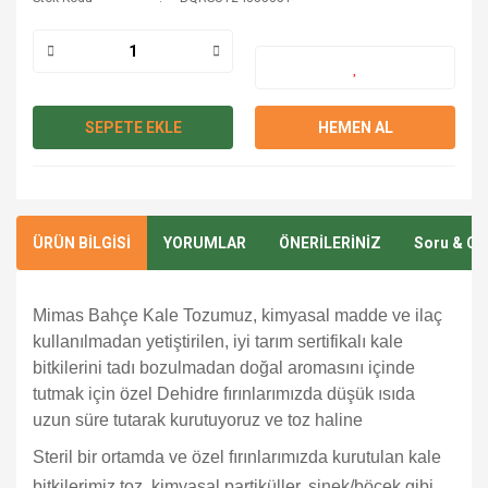
SEPETE EKLE
HEMEN AL
ÜRÜN BİLGİSİ
YORUMLAR
ÖNERİLERİNİZ
Soru & Ce
Mimas Bahçe Kale Tozumuz, kimyasal madde ve ilaç
kullanılmadan yetiştirilen, iyi tarım sertifikalı kale
bitkilerini tadı bozulmadan doğal aromasını içinde
tutmak için özel Dehidre fırınlarımızda düşük ısıda
uzun süre tutarak kurutuyoruz ve toz haline
Steril bir ortamda ve özel fırınlarımızda kurutulan kale
bitkilerimiz toz, kimyasal partiküller, sinek/böcek gibi