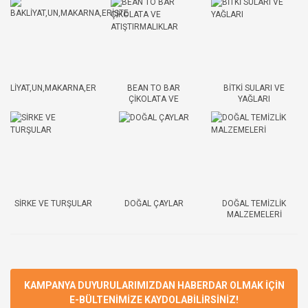
AKLİYAT,UN,MAKARNA,ERİŞTE
BEAN TO BAR
BİTKİ SULARI VE
ÇİKOLATA VE
YAĞLARI
ATIŞTIRMALIKLAR
SİRKE VE TURŞULAR
DOĞAL ÇAYLAR
DOĞAL TEMİZLİK
MALZEMELERİ
KAMPANYA DUYURULARIMIZDAN HABERDAR OLMAK İÇİN
E-BÜLTENİMİZE KAYDOLABİLİRSİNİZ!