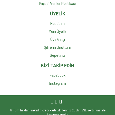
Kişisel Veriler Politikası
ÜYELİK
Hesabım
Yeni Üyelik
Üye Girişi
Şifremi Unuttum
Sepetiniz
BİZİ TAKİP EDİN
Facebook
Instagra
m
© Tüm hakları saklıdır. Kredi kartı bilgileriniz 256bit SSL sertifikası ile
korunmaktadır.