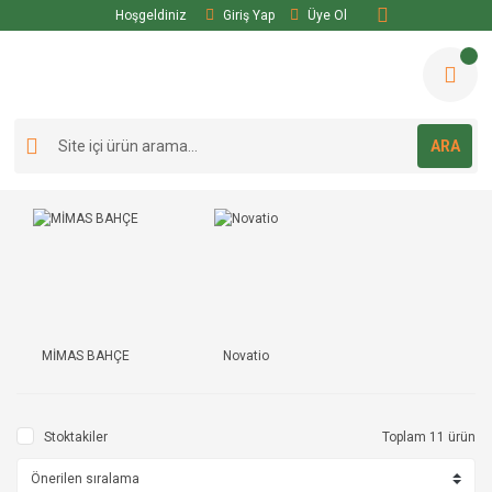
Hoşgeldiniz
Giriş Yap
Üye Ol
ARA
MİMAS BAHÇE
Novatio
Stoktakiler
Toplam 11 ürün