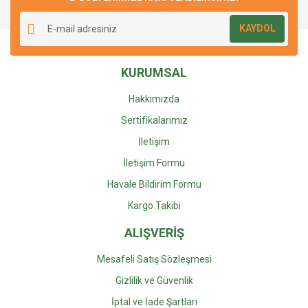
Yorum Yaz
Soru Sor
Ürün resmi kalitesiz, bozuk veya görüntülenemiyor.
KAYDOL
Ürün açıklamasında eksik bilgiler bulunuyor.
Ürün bilgilerinde hatalar bulunuyor.
KURUMSAL
Ürün fiyatı diğer sitelerden daha pahalı.
Bu ürüne benzer farklı alternatifler olmalı.
Hakkımızda
Sertifikalarımız
İletişim
İletişim Formu
Gönder
Havale Bildirim Formu
Kargo Takibi
ALIŞVERİŞ
Mesafeli Satış Sözleşmesi
Gizlilik ve Güvenlik
İptal ve İade Şartları