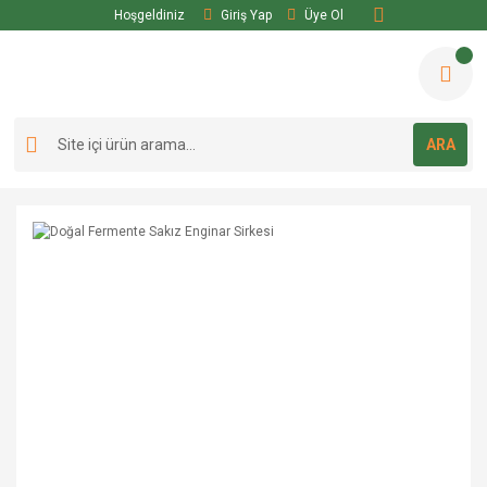
Hoşgeldiniz
Giriş Yap
Üye Ol
ARA