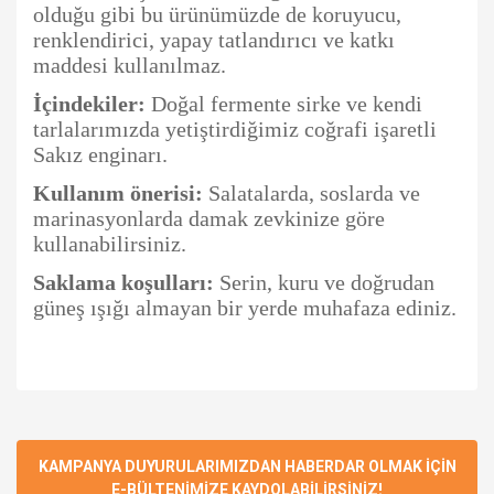
olduğu gibi bu ürünümüzde de koruyucu,
renklendirici, yapay tatlandırıcı ve katkı
maddesi kullanılmaz.
İçindekiler:
Doğal fermente sirke ve kendi
tarlalarımızda yetiştirdiğimiz coğrafi işaretli
Sakız enginarı.
Kullanım önerisi:
Salatalarda, soslarda ve
marinasyonlarda damak zevkinize göre
kullanabilirsiniz.
Saklama koşulları:
Serin, kuru ve doğrudan
güneş ışığı almayan bir yerde muhafaza ediniz.
Bu ürünün fiyat bilgisi, resim, ürün açıklamalarında ve diğer
konularda yetersiz gördüğünüz noktaları öneri formunu
Bu ürüne ilk yorumu siz yapın!
Ürün hakkında henüz soru sorulmamış.
kullanarak tarafımıza iletebilirsiniz.
Görüş ve önerileriniz için teşekkür ederiz.
KAMPANYA DUYURULARIMIZDAN HABERDAR OLMAK İÇİN
E-BÜLTENİMİZE KAYDOLABİLİRSİNİZ!