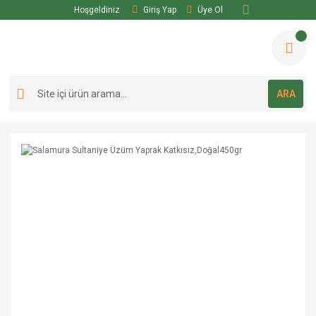
Hoşgeldiniz
Giriş Yap
Üye Ol
ARA