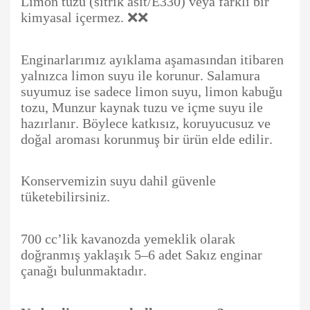
Limon tuzu (sitrik asit/E330) veya farklı bir
kimyasal içermez. ❌❌
Enginarlarımız ayıklama aşamasından itibaren
yalnızca limon suyu ile korunur. Salamura
suyumuz ise sadece limon suyu, limon kabuğu
tozu, Munzur kaynak tuzu ve içme suyu ile
hazırlanır. Böylece katkısız, koruyucusuz ve
doğal aroması korunmuş bir ürün elde edilir.
Konservemizin suyu dahil güvenle
tüketebilirsiniz.
700 cc’lik kavanozda yemeklik olarak
doğranmış yaklaşık 5–6 adet Sakız enginar
çanağı bulunmaktadır.