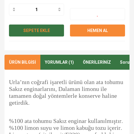
SEPETE EKLE
HEMEN AL
ÜRÜN BİLGİSİ
YORUMLAR (1)
ÖNERİLERİNİZ
Soru &
Urla’nın coğrafi işaretli ürünü olan ata tohumu
Sakız enginarlarını, Dalaman limonu ile
tamamen doğal yöntemlerle konserve haline
getirdik.
%100 ata tohumu Sakız enginar kullanılmıştır.
%100 limon suyu ve limon kabuğu tozu içerir.