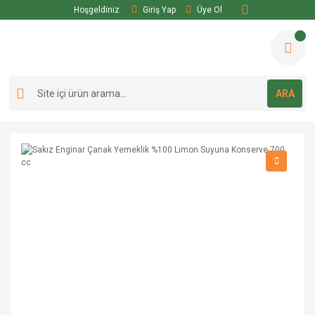
Hoşgeldiniz
Giriş Yap
Üye Ol
ARA