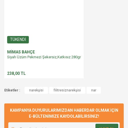
TÜKENDİ
MİMAS BAHÇE
Siyah Üzüm Pekmezi Şekersiz,Katkısız 280gr
238,00 TL
Etiketler :
narekşisi
filitresiznarekşisi
nar
KAMPANYA DUYURULARIMIZDAN HABERDAR OLMAK İÇİN
E-BÜLTENİMİZE KAYDOLABİLİRSİNİZ!