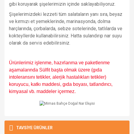
gibi koruyarak şişelerimizin içinde saklayabiliyoruz.
Şişelerimizdeki lezzeti tüm salataların yanı sıra, beyaz
ve kırmızı et yemeklerinde, marinasyonda, dolma
harçlarında, çorbalarda, sebze sotelerinde, tatlılarda ve
kokteyllerde kullanabilirsiniz. Hatta sulandırıp nar suyu
olarak da servis edebilirsiniz.
Ürünlerimiz işlenme, hazırlanma ve paketlenme
aşamalarında Sülfit başta olmak üzere (gıda
intoleransını tetikler, alerjik hastalıkları tetikler)
koruyucu, katkı maddesi, gıda boyası, tatlandırıcı,
kimyasal vb. maddeler içermez.
Bu ürünün fiyat bilgisi, resim, ürün açıklamalarında ve diğer
konularda yetersiz gördüğünüz noktaları öneri formunu
Bu ürüne ilk yorumu siz yapın!
TAVSİYE ÜRÜNLER
Ürün hakkında henüz soru sorulmamış.
kullanarak tarafımıza iletebilirsiniz.