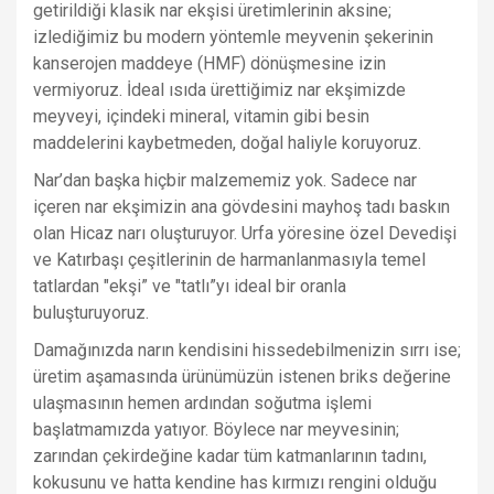
getirildiği klasik nar ekşisi üretimlerinin aksine;
izlediğimiz bu modern yöntemle meyvenin şekerinin
kanserojen maddeye (HMF) dönüşmesine izin
vermiyoruz. İdeal ısıda ürettiğimiz nar ekşimizde
meyveyi, içindeki mineral, vitamin gibi besin
maddelerini kaybetmeden, doğal haliyle koruyoruz.
Nar’dan başka hiçbir malzememiz yok. Sadece nar
içeren nar ekşimizin ana gövdesini mayhoş tadı baskın
olan Hicaz narı oluşturuyor. Urfa yöresine özel Devedişi
ve Katırbaşı çeşitlerinin de harmanlanmasıyla temel
tatlardan "ekşi” ve "tatlı”yı ideal bir oranla
buluşturuyoruz.
Damağınızda narın kendisini hissedebilmenizin sırrı ise;
üretim aşamasında ürünümüzün istenen briks değerine
ulaşmasının hemen ardından soğutma işlemi
başlatmamızda yatıyor. Böylece nar meyvesinin;
zarından çekirdeğine kadar tüm katmanlarının tadını,
kokusunu ve hatta kendine has kırmızı rengini olduğu