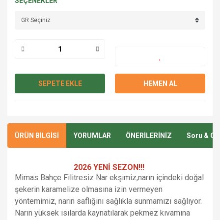
SEÇENEKLER
SEPETE EKLE
HEMEN AL
ÜRÜN BİLGİSİ
YORUMLAR
ÖNERİLERİNİZ
Soru & Ce
2026 YENİ SEZON!!!
Mimas Bahçe Filitresiz Nar ekşimiz,narın içindeki doğal
şekerin karamelize olmasına izin vermeyen
yöntemimiz, narın saflığını sağlıkla sunmamızı sağlıyor.
Narın yüksek ısılarda kaynatılarak pekmez kıvamına