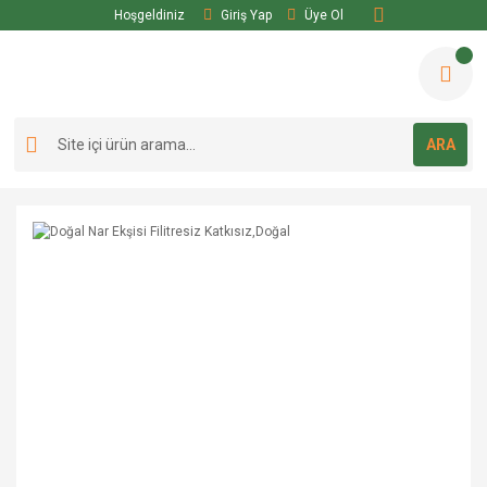
Hoşgeldiniz
Giriş Yap
Üye Ol
ARA