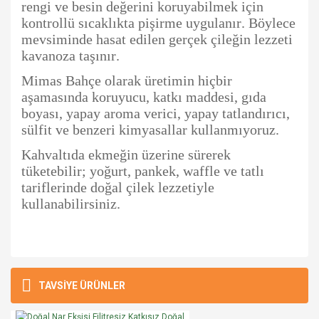
rengi ve besin değerini koruyabilmek için
kontrollü sıcaklıkta pişirme uygulanır. Böylece
mevsiminde hasat edilen gerçek çileğin lezzeti
kavanoza taşınır.
Mimas Bahçe olarak üretimin hiçbir
aşamasında koruyucu, katkı maddesi, gıda
boyası, yapay aroma verici, yapay tatlandırıcı,
sülfit ve benzeri kimyasallar kullanmıyoruz.
Kahvaltıda ekmeğin üzerine sürerek
tüketebilir; yoğurt, pankek, waffle ve tatlı
tariflerinde doğal çilek lezzetiyle
kullanabilirsiniz.
Bu ürünün fiyat bilgisi, resim, ürün açıklamalarında ve diğer
konularda yetersiz gördüğünüz noktaları öneri formunu
TAVSİYE ÜRÜNLER
Ürün hakkında henüz soru sorulmamış.
kullanarak tarafımıza iletebilirsiniz.
Görüş ve önerileriniz için teşekkür ederiz.
Harika