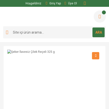
Hoşgeldiniz
Giriş Yap
Üye Ol
ARA