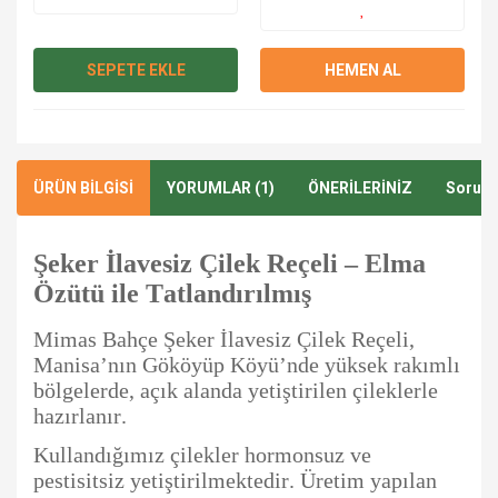
SEPETE EKLE
HEMEN AL
ÜRÜN BİLGİSİ
YORUMLAR (1)
ÖNERİLERİNİZ
Soru &
Şeker İlavesiz Çilek Reçeli – Elma
Özütü ile Tatlandırılmış
Mimas Bahçe Şeker İlavesiz Çilek Reçeli,
Manisa’nın Gököyüp Köyü’nde yüksek rakımlı
bölgelerde, açık alanda yetiştirilen çileklerle
hazırlanır.
Kullandığımız çilekler hormonsuz ve
pestisitsiz yetiştirilmektedir. Üretim yapılan