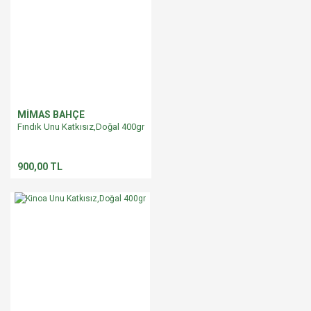
Ürün açıklamasında eksik bilgiler bulunuyor.
Ürün bilgilerinde hatalar bulunuyor.
Ürün fiyatı diğer sitelerden daha pahalı.
Bu ürüne benzer farklı alternatifler olmalı.
MİMAS BAHÇE
Fındık Unu Katkısız,Doğal 400gr
Gönder
900,00 TL