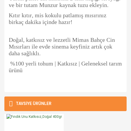
ve bir tutam Munzur kaynak tuzu ekleyin.
Kıtır kıtır, mis kokulu patlamış mısırınız
birkaç dakika içinde hazır!
Doğal, katkısız ve lezzetli Mimas Bahçe Cin
Mısırları ile evde sinema keyfiniz artık çok
daha sağlıklı.
%100 yerli tohum | Katkısız | Geleneksel tarım
ürünü
Bu ürünün fiyat bilgisi, resim, ürün açıklamalarında ve diğer
konularda yetersiz gördüğünüz noktaları öneri formunu
Bu ürüne ilk yorumu siz yapın!
TAVSİYE ÜRÜNLER
Ürün hakkında henüz soru sorulmamış.
kullanarak tarafımıza iletebilirsiniz.
Görüş ve önerileriniz için teşekkür ederiz.
Yorum Yaz
Soru Sor
Ürün resmi kalitesiz, bozuk veya görüntülenemiyor.