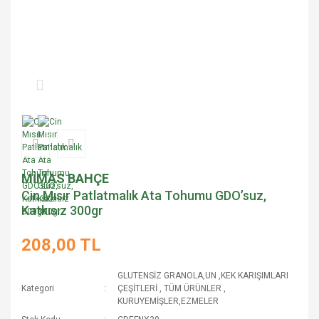
MİMAS BAHÇE
Cin Mısır Patlatmalık Ata Tohumu GDO’suz,
Katkısız 300gr
208,00 TL
GLUTENSİZ GRANOLA,UN ,KEK KARIŞIMLARI
Kategori
ÇEŞİTLERİ
,
TÜM ÜRÜNLER
,
KURUYEMİŞLER,EZMELER