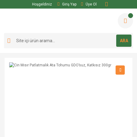
Hoşgeldiniz
Giriş Yap
Üye Ol
ARA