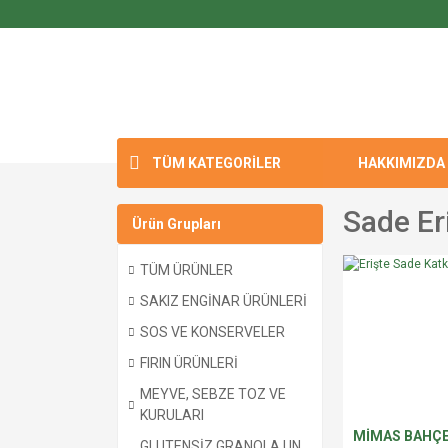
TÜM KATEGORİLER
HAKKIMIZDA
Sade Eri
Ürün Grupları
TÜM ÜRÜNLER
SAKIZ ENGİNAR ÜRÜNLERİ
SOS VE KONSERVELER
FIRIN ÜRÜNLERİ
MEYVE, SEBZE TOZ VE
KURULARI
MİMAS BAHÇ
GLUTENSİZ GRANOLA,UN