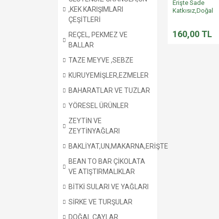
Erişte Sade
,KEK KARIŞIMLARI
Katkısız,Doğal
ÇEŞİTLERİ
160,00 TL
REÇEL, PEKMEZ VE
BALLAR
TAZE MEYVE ,SEBZE
KURUYEMİŞLER,EZMELER
BAHARATLAR VE TUZLAR
YÖRESEL ÜRÜNLER
ZEYTİN VE
ZEYTİNYAĞLARI
BAKLİYAT,UN,MAKARNA,ERİŞTE
BEAN TO BAR ÇİKOLATA
VE ATIŞTIRMALIKLAR
BİTKİ SULARI VE YAĞLARI
SİRKE VE TURŞULAR
DOĞAL ÇAYLAR