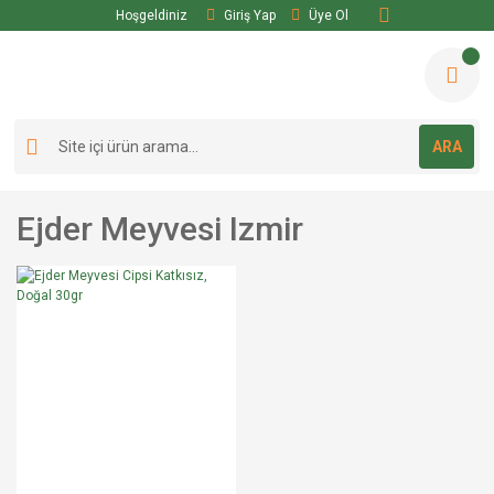
Hoşgeldiniz
Giriş Yap
Üye Ol
ARA
Ejder Meyvesi Izmir