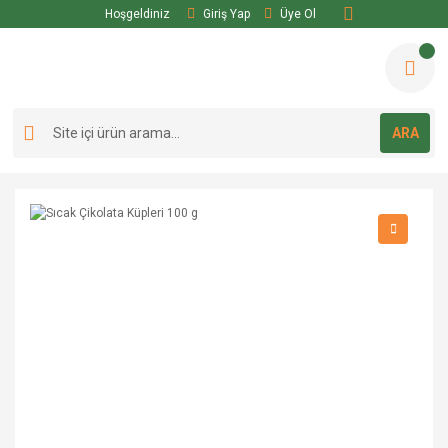
Hoşgeldiniz
Giriş Yap
Üye Ol
ARA