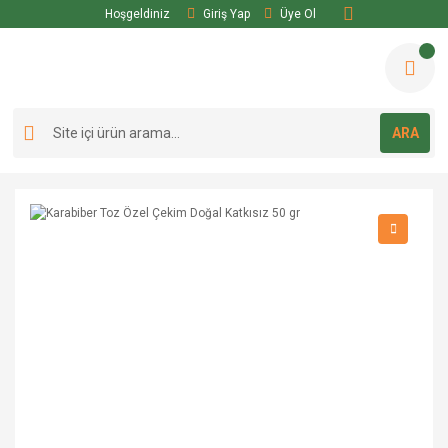
Hoşgeldiniz
Giriş Yap
Üye Ol
ARA