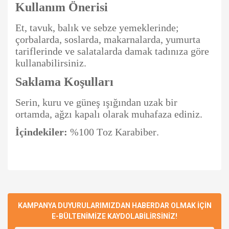
Kullanım Önerisi
Et, tavuk, balık ve sebze yemeklerinde;
çorbalarda, soslarda, makarnalarda, yumurta
tariflerinde ve salatalarda damak tadınıza göre
kullanabilirsiniz.
Saklama Koşulları
Serin, kuru ve güneş ışığından uzak bir
ortamda, ağzı kapalı olarak muhafaza ediniz.
İçindekiler:
%100 Toz Karabiber.
Bu ürünün fiyat bilgisi, resim, ürün açıklamalarında ve diğer
konularda yetersiz gördüğünüz noktaları öneri formunu
Bu ürüne ilk yorumu siz yapın!
Ürün hakkında henüz soru sorulmamış.
kullanarak tarafımıza iletebilirsiniz.
Görüş ve önerileriniz için teşekkür ederiz.
KAMPANYA DUYURULARIMIZDAN HABERDAR OLMAK İÇİN
E-BÜLTENİMİZE KAYDOLABİLİRSİNİZ!
Yorum Yaz
Soru Sor
Ürün resmi kalitesiz, bozuk veya görüntülenemiyor.