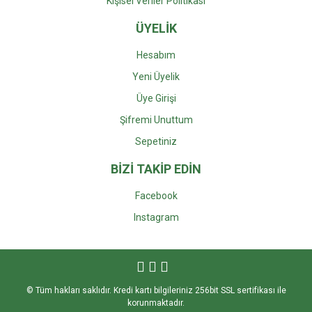
Kişisel Veriler Politikası
ÜYELİK
Hesabım
Yeni Üyelik
Üye Girişi
Şifremi Unuttum
Sepetiniz
BİZİ TAKİP EDİN
Facebook
Instagra
m
© Tüm hakları saklıdır. Kredi kartı bilgileriniz 256bit SSL sertifikası ile
korunmaktadır.