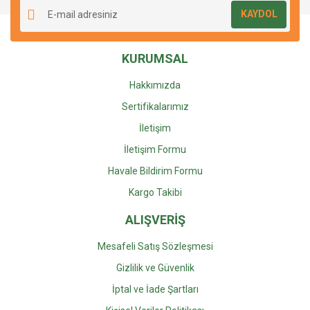
KAYDOL
Ürün açıklamasında eksik bilgiler bulunuyor.
Ürün bilgilerinde hatalar bulunuyor.
KURUMSAL
Ürün fiyatı diğer sitelerden daha pahalı.
Bu ürüne benzer farklı alternatifler olmalı.
Hakkımızda
Sertifikalarımız
İletişim
İletişim Formu
Gönder
Havale Bildirim Formu
Kargo Takibi
ALIŞVERİŞ
Mesafeli Satış Sözleşmesi
Gizlilik ve Güvenlik
İptal ve İade Şartları