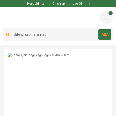
Hoşgeldiniz
Giriş Yap
Üye Ol
ARA