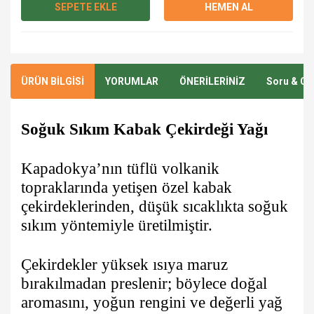
SEPETE EKLE
HEMEN AL
ÜRÜN BİLGİSİ
YORUMLAR
ÖNERİLERİNİZ
Soru & Ce
Soğuk Sıkım Kabak Çekirdeği Yağı
Kapadokya’nın tüflü volkanik
topraklarında yetişen özel kabak
çekirdeklerinden, düşük sıcaklıkta soğuk
sıkım yöntemiyle üretilmiştir.
Çekirdekler yüksek ısıya maruz
bırakılmadan preslenir; böylece doğal
aromasını, yoğun rengini ve değerli yağ