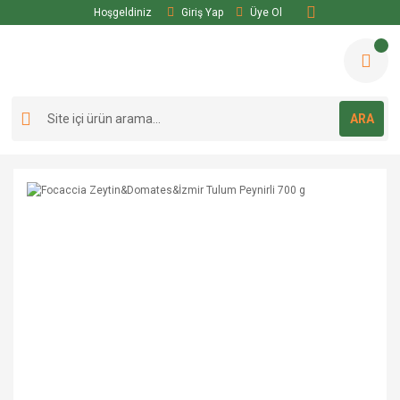
Hoşgeldiniz
Giriş Yap
Üye Ol
ARA