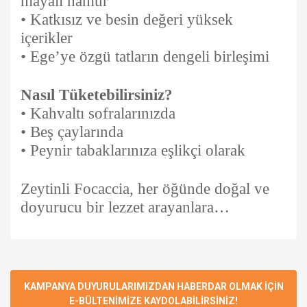
mayalı hamur
• Katkısız ve besin değeri yüksek
içerikler
• Ege’ye özgü tatların dengeli birleşimi
Nasıl Tüketebilirsiniz?
• Kahvaltı sofralarınızda
• Beş çaylarında
• Peynir tabaklarınıza eşlikçi olarak
Zeytinli Focaccia, her öğünde doğal ve
doyurucu bir lezzet arayanlara…
Bu ürünün fiyat bilgisi, resim, ürün açıklamalarında ve diğer
konularda yetersiz gördüğünüz noktaları öneri formunu
Ürün hakkında henüz soru sorulmamış.
kullanarak tarafımıza iletebilirsiniz.
Görüş ve önerileriniz için teşekkür ederiz.
KAMPANYA DUYURULARIMIZDAN HABERDAR OLMAK İÇİN
çok lezzetli
E-BÜLTENİMİZE KAYDOLABİLİRSİNİZ!