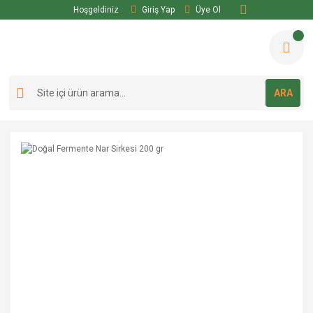
Hoşgeldiniz
Giriş Yap
Üye Ol
ARA