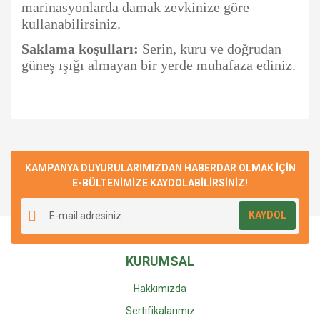
marinasyonlarda damak zevkinize göre
kullanabilirsiniz.
Saklama koşulları:
Serin, kuru ve doğrudan
güneş ışığı almayan bir yerde muhafaza ediniz.
Bu ürünün fiyat bilgisi, resim, ürün açıklamalarında ve diğer
konularda yetersiz gördüğünüz noktaları öneri formunu
Bu ürüne ilk yorumu siz yapın!
Ürün hakkında henüz soru sorulmamış.
kullanarak tarafımıza iletebilirsiniz.
Görüş ve önerileriniz için teşekkür ederiz.
KAMPANYA DUYURULARIMIZDAN HABERDAR OLMAK İÇİN
E-BÜLTENİMİZE KAYDOLABİLİRSİNİZ!
Yorum Yaz
Soru Sor
Ürün resmi kalitesiz, bozuk veya görüntülenemiyor.
KAYDOL
Ürün açıklamasında eksik bilgiler bulunuyor.
Ürün bilgilerinde hatalar bulunuyor.
KURUMSAL
Ürün fiyatı diğer sitelerden daha pahalı.
Bu ürüne benzer farklı alternatifler olmalı.
Hakkımızda
Sertifikalarımız