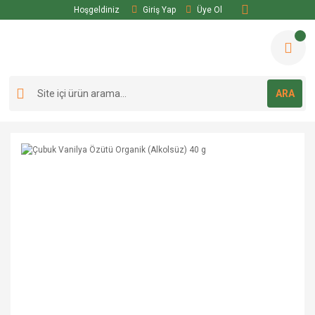
Hoşgeldiniz
Giriş Yap
Üye Ol
ARA