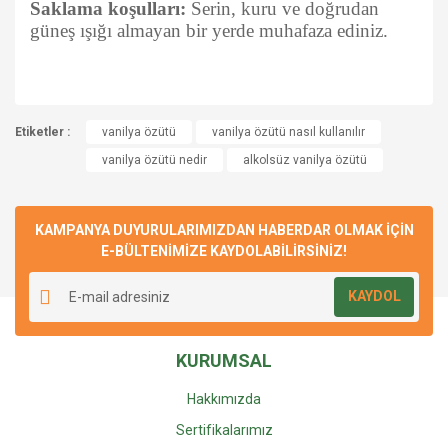
Saklama koşulları:
Serin, kuru ve doğrudan
güneş ışığı almayan bir yerde muhafaza ediniz.
Bu ürünün fiyat bilgisi, resim, ürün açıklamalarında ve diğer
konularda yetersiz gördüğünüz noktaları öneri formunu
Etiketler :
vanilya özütü
vanilya özütü nasıl kullanılır
Bu ürüne ilk yorumu siz yapın!
Ürün hakkında henüz soru sorulmamış.
kullanarak tarafımıza iletebilirsiniz.
vanilya özütü nedir
alkolsüz vanilya özütü
Görüş ve önerileriniz için teşekkür ederiz.
Yorum Yaz
Soru Sor
Ürün resmi kalitesiz, bozuk veya görüntülenemiyor.
KAMPANYA DUYURULARIMIZDAN HABERDAR OLMAK İÇİN
Ürün açıklamasında eksik bilgiler bulunuyor.
E-BÜLTENİMİZE KAYDOLABİLİRSİNİZ!
Ürün bilgilerinde hatalar bulunuyor.
KAYDOL
Ürün fiyatı diğer sitelerden daha pahalı.
Bu ürüne benzer farklı alternatifler olmalı.
KURUMSAL
Hakkımızda
Sertifikalarımız