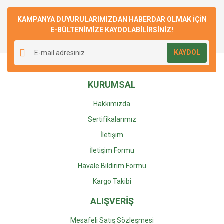
Bu ürüne ilk yorumu siz yapın!
Ürün hakkında henüz soru sorulmamış.
kullanarak tarafımıza iletebilirsiniz.
Görüş ve önerileriniz için teşekkür ederiz.
KAMPANYA DUYURULARIMIZDAN HABERDAR OLMAK İÇİN
E-BÜLTENİMİZE KAYDOLABİLİRSİNİZ!
Yorum Yaz
Soru Sor
Ürün resmi kalitesiz, bozuk veya görüntülenemiyor.
KAYDOL
Ürün açıklamasında eksik bilgiler bulunuyor.
Ürün bilgilerinde hatalar bulunuyor.
KURUMSAL
Ürün fiyatı diğer sitelerden daha pahalı.
Bu ürüne benzer farklı alternatifler olmalı.
Hakkımızda
Sertifikalarımız
İletişim
İletişim Formu
Gönder
Havale Bildirim Formu
Kargo Takibi
ALIŞVERİŞ
Mesafeli Satış Sözleşmesi