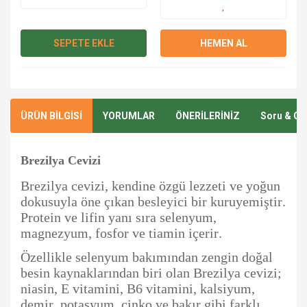
SEPETE EKLE
HEMEN AL
ÜRÜN BİLGİSİ
YORUMLAR
ÖNERİLERİNİZ
Soru & Ce
Brezilya Cevizi
Brezilya cevizi, kendine özgü lezzeti ve yoğun
dokusuyla öne çıkan besleyici bir kuruyemiştir.
Protein ve lifin yanı sıra selenyum,
magnezyum, fosfor ve tiamin içerir.
Özellikle selenyum bakımından zengin doğal
besin kaynaklarından biri olan Brezilya cevizi;
niasin, E vitamini, B6 vitamini, kalsiyum,
demir, potasyum, çinko ve bakır gibi farklı