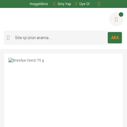
Hoşgeldiniz
Giriş Yap
Üye Ol
ARA