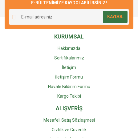
E-BÜLTENİMİZE KAYDOLABİLİRSİNİZ!
Yorum Yaz
Soru Sor
Ürün resmi kalitesiz, bozuk veya görüntülenemiyor.
KAYDOL
Ürün açıklamasında eksik bilgiler bulunuyor.
Ürün bilgilerinde hatalar bulunuyor.
KURUMSAL
Ürün fiyatı diğer sitelerden daha pahalı.
Bu ürüne benzer farklı alternatifler olmalı.
Hakkımızda
Sertifikalarımız
İletişim
İletişim Formu
Gönder
Havale Bildirim Formu
Kargo Takibi
ALIŞVERİŞ
Mesafeli Satış Sözleşmesi
Gizlilik ve Güvenlik