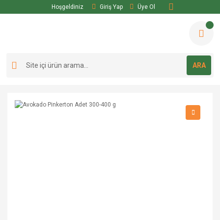
Hoşgeldiniz
Giriş Yap
Üye Ol
ARA