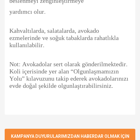
beslenmeyi zenginleştirmeye
yardımcı olur.
Kahvaltılarda, salatalarda, avokado
ezmelerinde ve soğuk tabaklarda rahatlıkla
kullanılabilir.
Not: Avokadolar sert olarak gönderilmektedir.
Koli içerisinde yer alan “Olgunlaşmamızın
Yolu” kılavuzunu takip ederek avokadolarınızı
evde doğal şekilde olgunlaştırabilirsiniz.
Bu ürünün fiyat bilgisi, resim, ürün açıklamalarında ve diğer
konularda yetersiz gördüğünüz noktaları öneri formunu
Bu ürüne ilk yorumu siz yapın!
Ürün hakkında henüz soru sorulmamış.
kullanarak tarafımıza iletebilirsiniz.
Görüş ve önerileriniz için teşekkür ederiz.
KAMPANYA DUYURULARIMIZDAN HABERDAR OLMAK İÇİN