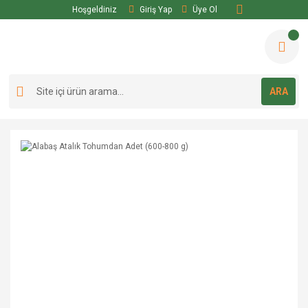
Hoşgeldiniz
Giriş Yap
Üye Ol
ARA