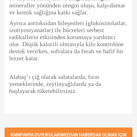
mineraller yönünden zengin oluşu, kalp-damar
ve kemik sağlığına katkı sağlar.
Ayrıca antioksidan bileşenleri (glukosinolatlar,
izotiyosiyanatlar) ile hücreleri serbest
radikallerin etkisinden korumaya yardımcı
olur. Düşük kalorili olmasıyla kilo kontrolüne
destek verirken, sofralara da ferah ve hafif bir
lezzet katar.
Alabaş’ı çiğ olarak salatalarda, fırın
yemeklerinde, zeytinyağlılarda ya da
haşlayarak tüketebilirsiniz.
Bu ürünün fiyat bilgisi, resim, ürün açıklamalarında ve diğer
konularda yetersiz gördüğünüz noktaları öneri formunu
Bu ürüne ilk yorumu siz yapın!
Ürün hakkında henüz soru sorulmamış.
kullanarak tarafımıza iletebilirsiniz.
Görüş ve önerileriniz için teşekkür ederiz.
KAMPANYA DUYURULARIMIZDAN HABERDAR OLMAK İÇİN