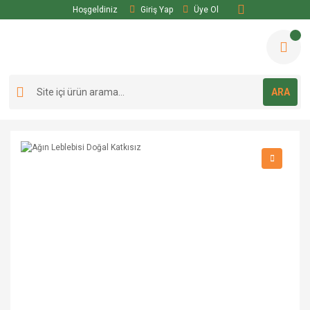
Hoşgeldiniz
Giriş Yap
Üye Ol
ARA