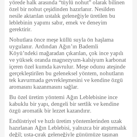
yörede halk arasında “tüylü nohut” olarak bilinen
özel bir nohut çeşidinden hazırlanır. Nesilden
nesile aktarılan ustalık geleneğiyle üretilen bu
leblebinin yapımı sabır, emek ve deneyim
gerektirir.
Nohutlara önce meşe küllü suyla ön haşlama
uygulanır. Ardından Ağın’ın Bademli
Köyü’ndeki mağaradan çıkarılan, çok ince yapılı
ve yüksek oranda magnezyum-kalsiyum karbonat
içeren özel kumda kavrulur. Meşe odunu ateşinde
gerçekleştirilen bu geleneksel yöntem, nohutların
tek kavurmada gevrekleşmesini ve kendine özgü
aromasını kazanmasını sağlar.
Bu özel üretim yöntemi Ağın Leblebisine ince
kabuklu bir yapı, dengeli bir sertlik ve kendine
özgü aromatik bir lezzet kazandırır.
Endüstriyel ve hızlı üretim yöntemlerinden uzak
hazırlanan Ağın Leblebisi, yalnızca bir atıştırmalık
değil; usta-çırak geleneğiyle günümüze taşınan